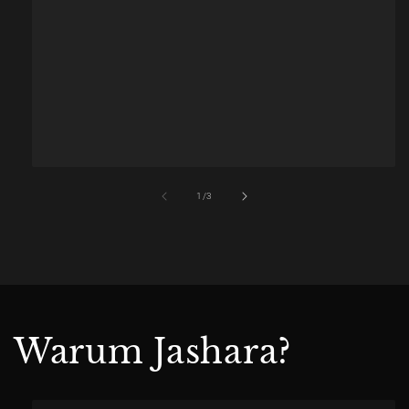
of
1
/
3
Warum Jashara?