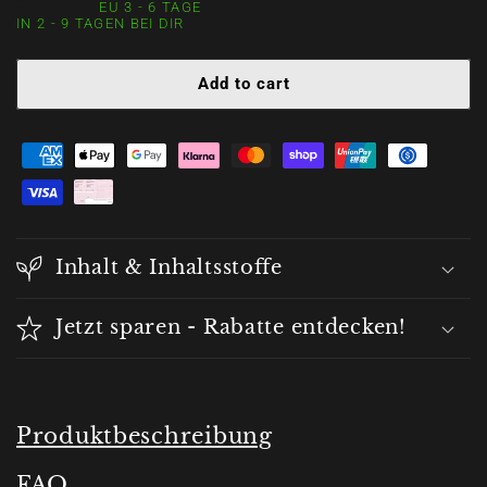
10D
10D
-------------_
EU 3 - 6 TAGE
Promade
Promade
IN 2 - 9 TAGEN BEI DIR
500
500
Loose
Loose
Add to cart
Fans
Fans
Inhalt & Inhaltsstoffe
Jetzt sparen - Rabatte entdecken!
Produktbeschreibung
FAQ