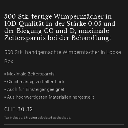
modal
500 Stk. fertige Wimpernfächer in
10D Qualität in der Stärke 0.05 und
der Biegung CC und D, maximale
Zeitersparnis bei der Behandlung!
500 Stk. handgemachte Wimpernfächer in Loose
Box
▪ Maximale Zeitersparnis!
▪ Gleichmässig verteilter Look
▪ Auch für Einsteiger geeignet
▪ Aus hochwertigsten Materialien hergestellt
Regular
CHF 30.32
price
Tax included.
Shipping
calculated at checkout.