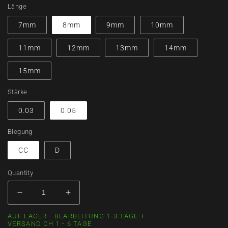
Länge
7mm
8mm
9mm
10mm
11mm
12mm
13mm
14mm
15mm
Stärke
0.03
0.05
Biegung
CC
D
Quantity
Decrease
Increase
quantity
quantity
AUF LAGER - BEARBEITUNG 1-3 TAGE +
for
for
VERSAND CH 1 - 6 TAGE