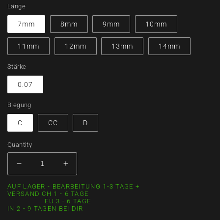
Länge
7mm
8mm
9mm
10mm
11mm
12mm
13mm
14mm
Stärke
0.07
Biegung
C
CC
D
Quantity
Decrease
Increase
quantity
quantity
AUF LAGER - BEARBEITUNG 1-3 TAGE +
for
for
VERSAND CH 1 - 6 TAGE
5D
5D
-------------_
EU 3 - 6 TAGE
Promade
Promade
IN 2 - 9 TAGEN BEI DIR
500
500