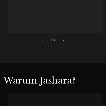
of
1
/
3
Warum Jashara?