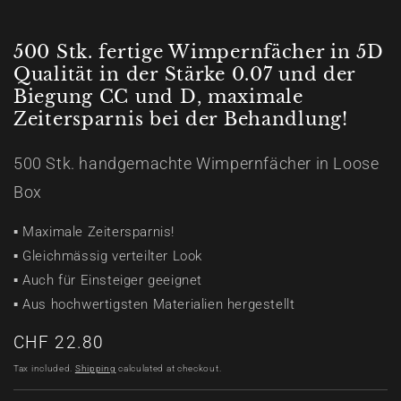
modal
500 Stk. fertige Wimpernfächer in 5D
Qualität in der Stärke 0.07 und der
Biegung CC und D, maximale
Zeitersparnis bei der Behandlung!
500 Stk. handgemachte Wimpernfächer in Loose
Box
▪ Maximale Zeitersparnis!
▪ Gleichmässig verteilter Look
▪ Auch für Einsteiger geeignet
▪ Aus hochwertigsten Materialien hergestellt
Regular
CHF 22.80
price
Tax included.
Shipping
calculated at checkout.